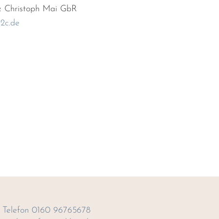
& Christoph Mai GbR
2c.de
Telefon 0160 96765678