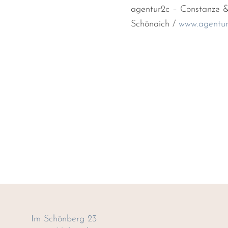
agentur2c – Constanze 
Schönaich /
www.agentur
Im Schönberg 23