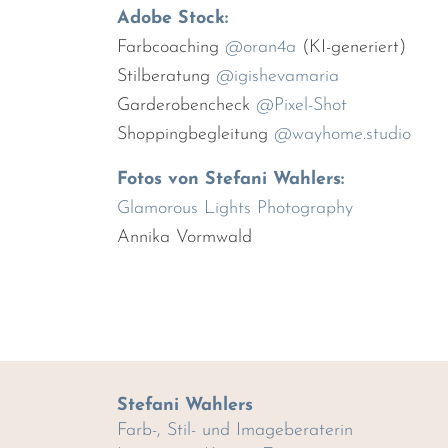
Adobe Stock:
Farbcoaching
@oran4a
(KI-generiert)
Stilberatung
@igishevamaria
Garderobencheck
@Pixel-Shot
Shoppingbegleitung
@wayhome.studio
Fotos von Stefani Wahlers:
Glamorous Lights Photography
Annika Vormwald
Stefani Wahlers
Farb-, Stil- und Imageberaterin